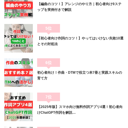
【編曲のコツ！】アレンジのやり方｜初心者向け9ステ
ップを実例付きで解説
5位
【初心者向け作詞のコツ！】やってはいけない失敗10選
とその対処法
6位
初心者向け！作曲・DTMで役立つ本7冊と実践スキルの
育て方
7位
【2025年版】スマホ向け無料作詞アプリ4選！初心者向
けChatGPT作詞を解説…