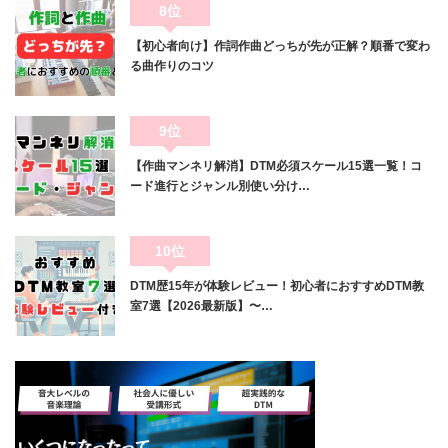
8位
【初心者向け】作詞作曲どっちが先が正解？順番で変わ
る曲作りのコツ
9位
【作曲マンネリ解消】DTM必須スケール15選一覧！コ
ード進行とジャンル別使い分け…
10位
DTM歴15年が体験レビュー！初心者におすすめDTM教
室7選【2026最新版】〜…