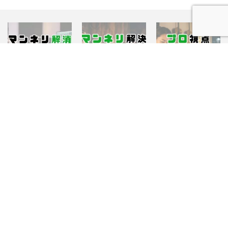
曲作り
曲作り
知識やテクニック
【作曲マンネリ解消】
【保存版】ブルースを
作詞歴20年が教える書
知識やテクニック
知識やテクニック
曲作り
DTM必須スケール15選
応用！作曲のマンネリ
き方5ステップ！おす
一覧！コード進行とジ
を解決する実践テクニ
すめ手順とプロの視点
ャンル別使い分け
メロディ
ック6選
音楽理論
を徹底解説
作詞
Home
コンセプト
サービス一覧
お問い合わせ
RSS
X
サイトマップ
特定商取引法に基づく表記
プライバシーポリシー・免責事項
Copyright ©
するめミュージック
All rights reserved.