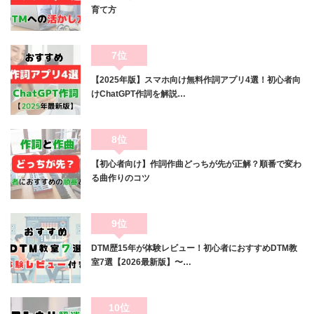
育て方
7位
【2025年版】スマホ向け無料作詞アプリ4選！初心者向
けChatGPT作詞を解説…
8位
【初心者向け】作詞作曲どっちが先が正解？順番で変わ
る曲作りのコツ
9位
DTM歴15年が体験レビュー！初心者におすすめDTM教
室7選【2026最新版】〜…
10位