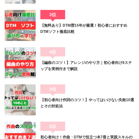
3位
【無料あり】DTM歴15年が厳選！初心者におすすめ
DTMソフト徹底比較
4位
【編曲のコツ！】アレンジのやり方｜初心者向け9ステ
ップを実例付きで解説
5位
【初心者向け作詞のコツ！】やってはいけない失敗10選
とその対処法
6位
初心者向け！作曲・DTMで役立つ本7冊と実践スキルの