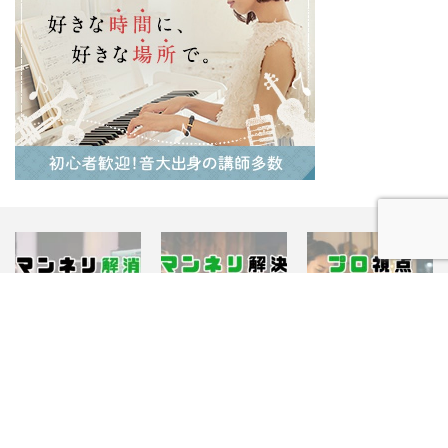
知識やテクニック
曲作り
曲作り
【作曲マンネリ解消】
【保存版】ブルースを
作詞歴20年が教える書
曲作り
知識やテクニック
知識やテクニック
DTM必須スケール15選
応用！作曲のマンネリ
き方5ステップ！おす
一覧！コード進行とジ
を解決する実践テクニ
すめ手順とプロの視点
ャンル別使い分け
メロディ
ック6選
音楽理論
を徹底解説
作詞