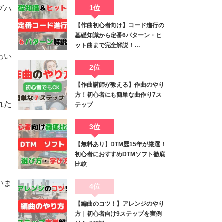
1位
グハ
【作曲初心者向け】コード進行の
基礎知識から定番6パターン・ヒ
ット曲まで完全解説！…
わい
2位
【作曲講師が教える】作曲のやり
方！初心者にも簡単な曲作り7ス
れた
テップ
3位
【無料あり】DTM歴15年が厳選！
初心者におすすめDTMソフト徹底
比較
いま
4位
【編曲のコツ！】アレンジのやり
方｜初心者向け9ステップを実例