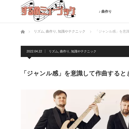
♪ 曲作り
ホーム
リズム
,
曲作り
,
知識やテクニック
「ジャンル感」を意
2022.04.22
リズム
,
曲作り
,
知識やテクニック
「ジャンル感」を意識して作曲すると