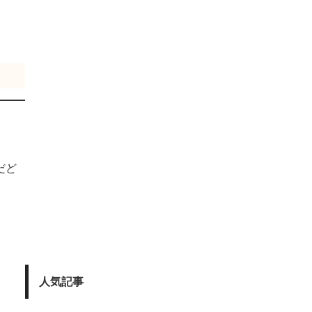
。
だど
人気記事