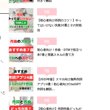
付きで解説
5位
【初心者向け作詞のコツ！】やっ
てはいけない失敗10選とその対処
法
ま
6位
初心者向け！作曲・DTMで役立つ
本7冊と実践スキルの育て方
い。
7位
【2025年版】スマホ向け無料作詞
アプリ4選！初心者向けChatGPT
作詞を解説…
いと
8位
【初心者向け】作詞作曲どっちが