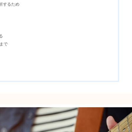
析するため
る
まで