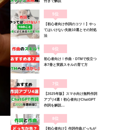
付きで解説
5位
【初心者向け作詞のコツ！】やっ
てはいけない失敗10選とその対処
法
6位
初心者向け！作曲・DTMで役立つ
本7冊と実践スキルの育て方
7位
【2025年版】スマホ向け無料作詞
アプリ4選！初心者向けChatGPT
作詞を解説…
8位
【初心者向け】作詞作曲どっちが