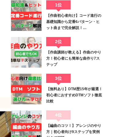
1位
【作曲初心者向け】コード進行の
基礎知識から定番6パターン・ヒ
ット曲まで完全解説！…
2位
【作曲講師が教える】作曲のやり
方！初心者にも簡単な曲作り7ス
テップ
3位
【無料あり】DTM歴15年が厳選！
初心者におすすめDTMソフト徹底
比較
4位
【編曲のコツ！】アレンジのやり
方｜初心者向け9ステップを実例