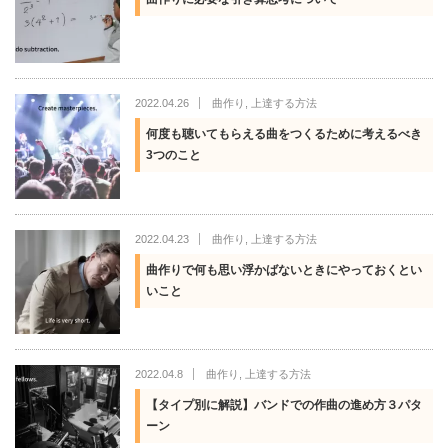
2022.04.26
曲作り
,
上達する方法
何度も聴いてもらえる曲をつくるために考えるべき
3つのこと
2022.04.23
曲作り
,
上達する方法
曲作りで何も思い浮かばないときにやっておくとい
いこと
2022.04.8
曲作り
,
上達する方法
【タイプ別に解説】バンドでの作曲の進め方３パタ
ーン