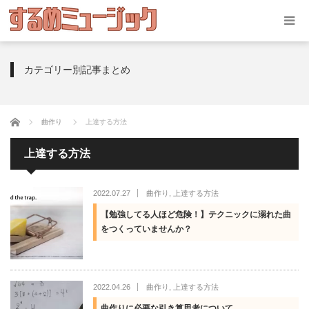
カテゴリー別記事まとめ
ホーム
曲作り
上達する方法
上達する方法
2022.07.27
曲作り
,
上達する方法
【勉強してる人ほど危険！】テクニックに溺れた曲
をつくっていませんか？
2022.04.26
曲作り
,
上達する方法
曲作りに必要な引き算思考について