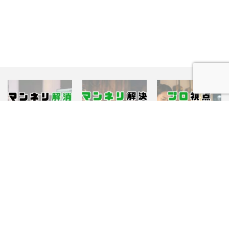
曲作り
曲作り
曲作り
【作曲マンネリ解消】
【保存版】ブルースを
作詞歴20年が教える書
知識やテクニック
知識やテクニック
知識やテクニック
DTM必須スケール15選
応用！作曲のマンネリ
き方5ステップ！おす
一覧！コード進行とジ
を解決する実践テクニ
すめ手順とプロの視点
ャンル別使い分け
メロディ
ック6選
音楽理論
を徹底解説
作詞
Home
コンセプト
サービス一覧
お問い合わせ