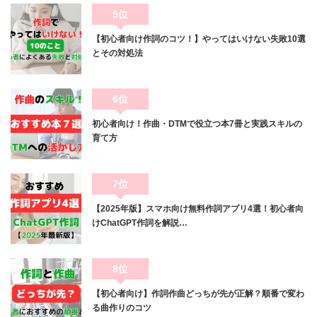
5位
【初心者向け作詞のコツ！】やってはいけない失敗10選
とその対処法
6位
初心者向け！作曲・DTMで役立つ本7冊と実践スキルの
育て方
7位
【2025年版】スマホ向け無料作詞アプリ4選！初心者向
けChatGPT作詞を解説…
8位
【初心者向け】作詞作曲どっちが先が正解？順番で変わ
る曲作りのコツ