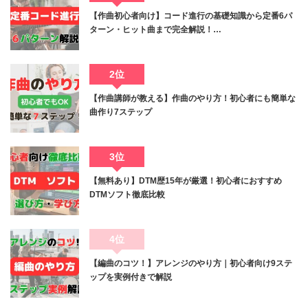
【作曲初心者向け】コード進行の基礎知識から定番6パ
ターン・ヒット曲まで完全解説！…
2位
【作曲講師が教える】作曲のやり方！初心者にも簡単な
曲作り7ステップ
3位
【無料あり】DTM歴15年が厳選！初心者におすすめ
DTMソフト徹底比較
4位
【編曲のコツ！】アレンジのやり方｜初心者向け9ステ
ップを実例付きで解説