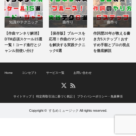
曲作り
曲作り
DTMの学び方
【保存版】ブルースを
作詞歴20年が教える書
DTM歴15年が体験レビ
知識やテクニック
知識やテクニック
DTM
応用！作曲のマンネリ
き方5ステップ！おす
ュー！初心者におすす
を解決する実践テクニ
すめ手順とプロの視点
めDTM教室7選【2026
ック6選
音楽理論
を徹底解説
作詞
最新版】〜選び方のポ
イントとは…
Home
コンセプト
サービス一覧
お問い合わせ
RSS
X
サイトマップ
特定商取引法に基づく表記
プライバシーポリシー・免責事項
Copyright ©
するめミュージック
All rights reserved.