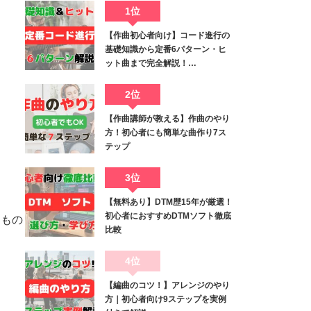
1位
【作曲初心者向け】コード進行の
基礎知識から定番6パターン・ヒ
ット曲まで完全解説！…
2位
【作曲講師が教える】作曲のやり
方！初心者にも簡単な曲作り7ス
テップ
3位
【無料あり】DTM歴15年が厳選！
初心者におすすめDTMソフト徹底
うもの
比較
4位
【編曲のコツ！】アレンジのやり
方｜初心者向け9ステップを実例