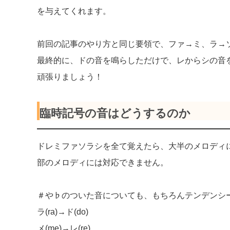
を与えてくれます。
前回の記事のやり方と同じ要領で、ファ→ミ、ラ→
最終的に、ドの音を鳴らしただけで、レからシの音
頑張りましょう！
臨時記号の音はどうするのか
ドレミファソラシを全て覚えたら、大半のメロディ
部のメロディには対応できません。
＃や♭のついた音についても、もちろんテンデンシ
ラ(ra)→ド(do)
メ(me)→レ(re)