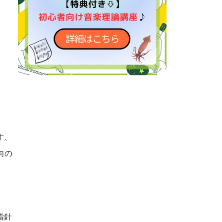
す。
向の
指針