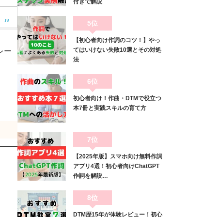
付きで解説
5位
【初心者向け作詞のコツ！】やっ
てはいけない失敗10選とその対処
レー
法
6位
初心者向け！作曲・DTMで役立つ
本7冊と実践スキルの育て方
7位
【2025年版】スマホ向け無料作詞
アプリ4選！初心者向けChatGPT
作詞を解説…
8位
DTM歴15年が体験レビュー！初心