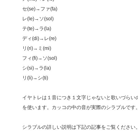
セ(se)→ファ(fa)
レ(le)→ソ(sol)
テ(te)→ラ(la)
ディ(di)→レ(re)
リ(ri)→ミ(mi)
フィ(fi)→ソ(sol)
シ(si)→ラ(la)
リ(li)→シ(ti)
イヤトレは１音につき１文字じゃないと歌いづらい
を使います。カッコの中の音が実際のシラブルです
シラブルの詳しい説明は下記の記事をご覧ください