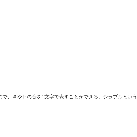
ので、＃や♭の音を1文字で表すことができる、シラブルとい
。
。