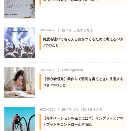
2022.04.26
曲作り
,
上達する方法
何度も聴いてもらえる曲をつくるために考えるべき
3つのこと
2022.04.26
Uncategorized
【初心者必見】曲作りで歌詞を書くときに注意する
べき3つのこと
2022.04.25
曲作り
,
楽しく続ける考え方
【モチベーションを保つには？】インプットとアウ
トプットをコントロールする話