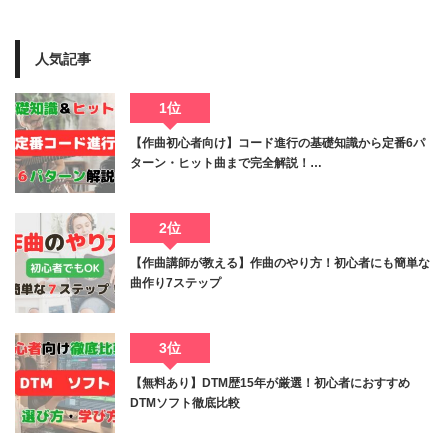
人気記事
1位
【作曲初心者向け】コード進行の基礎知識から定番6パ
ターン・ヒット曲まで完全解説！…
2位
【作曲講師が教える】作曲のやり方！初心者にも簡単な
曲作り7ステップ
3位
【無料あり】DTM歴15年が厳選！初心者におすすめ
DTMソフト徹底比較