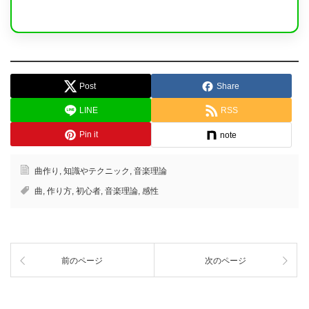
Post
Share
LINE
RSS
Pin it
note
曲作り
,
知識やテクニック
,
音楽理論
曲
,
作り方
,
初心者
,
音楽理論
,
感性
前のページ
次のページ