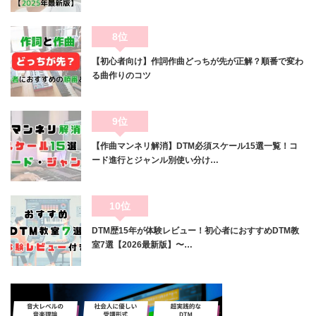
8位
【初心者向け】作詞作曲どっちが先が正解？順番で変わ
る曲作りのコツ
9位
【作曲マンネリ解消】DTM必須スケール15選一覧！コ
ード進行とジャンル別使い分け…
10位
DTM歴15年が体験レビュー！初心者におすすめDTM教
室7選【2026最新版】〜…