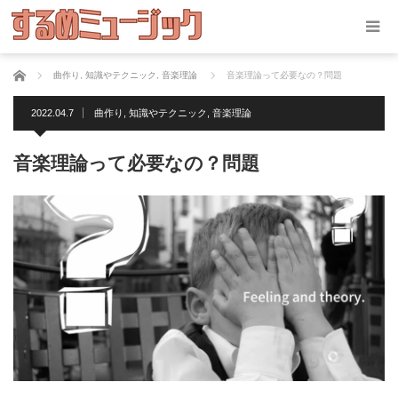
ホーム
曲作り
,
知識やテクニック
,
音楽理論
音楽理論って必要なの？問題
2022.04.7
曲作り
,
知識やテクニック
,
音楽理論
音楽理論って必要なの？問題