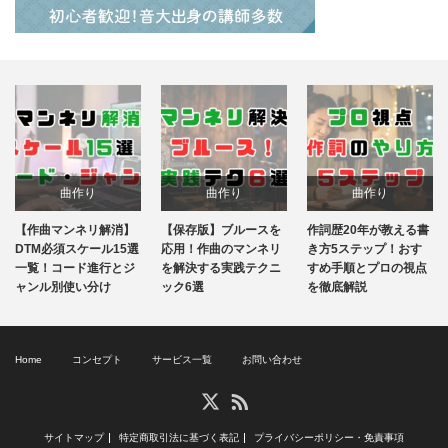
曲作り
曲作り
曲作り
【作曲マンネリ解消】
【保存版】ブルースを
作詞歴20年が教える書
知識やテクニック
知識やテクニック
知識やテクニック
DTM必須スケール15選
応用！作曲のマンネリ
き方5ステップ！おす
一覧！コード進行とジ
を解決する実践テクニ
すめ手順とプロの視点
ャンル別使い分け
メロディ
ック6選
音楽理論
を徹底解説
作詞
Home
コンセプト
サービス一覧
お問い合わせ
RSS
X
サイトマップ
特定商取引法に基づく表記
プライバシーポリシー・免責事項