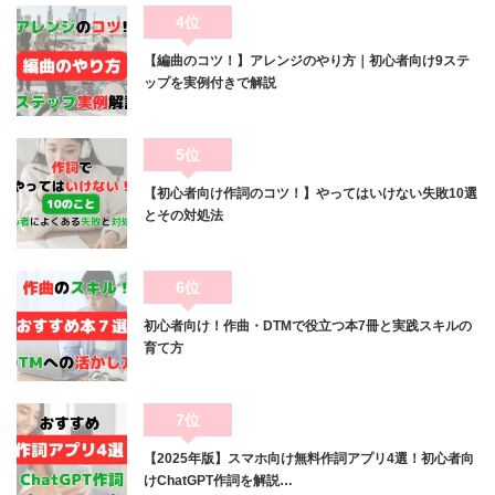
4位
【編曲のコツ！】アレンジのやり方｜初心者向け9ステ
ップを実例付きで解説
5位
【初心者向け作詞のコツ！】やってはいけない失敗10選
とその対処法
6位
初心者向け！作曲・DTMで役立つ本7冊と実践スキルの
育て方
7位
【2025年版】スマホ向け無料作詞アプリ4選！初心者向
けChatGPT作詞を解説…